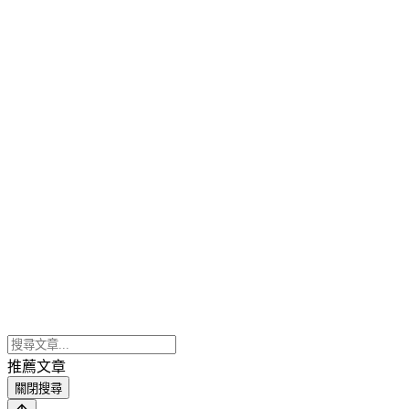
推薦文章
關閉搜尋