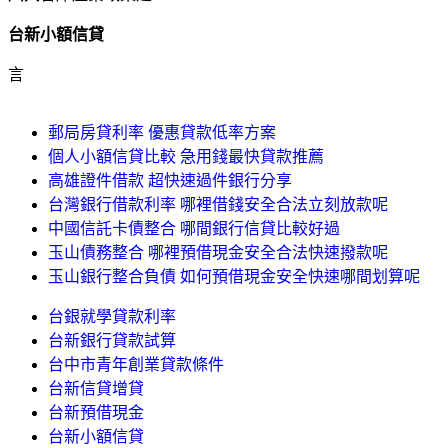
台新小額信貸
言
郵局房貸利率 優惠貸款低率方案
個人小額信貸比較 急用錢最快貸款推薦
高雄證件借款 超快速過件銀行分享
台灣銀行借款利率 哪裡借錢安全合法立刻放款呢
中國信託卡債整合 哪間銀行信貸比較好過
玉山債務整合 哪裡預借現金安全合法快速撥款呢
玉山銀行整合負債 如何預借現金安全快速哪間划算呢
台銀就學貸款利率
台新銀行貸款試算
台中市青年創業貸款條件
台新信貸增貸
台新預借現金
台新小額信貸