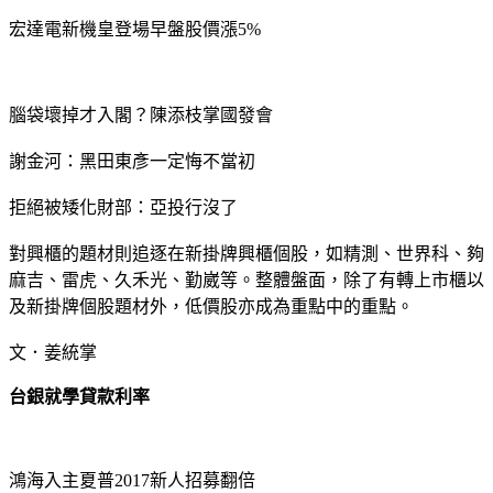
宏達電新機皇登場早盤股價漲5%
腦袋壞掉才入閣？陳添枝掌國發會
謝金河：黑田東彥一定悔不當初
拒絕被矮化財部：亞投行沒了
對興櫃的題材則追逐在新掛牌興櫃個股，如精測、世界科、夠
麻吉、雷虎、久禾光、勤崴等。整體盤面，除了有轉上市櫃以
及新掛牌個股題材外，低價股亦成為重點中的重點。
文．姜統掌
台銀就學貸款利率
鴻海入主夏普2017新人招募翻倍