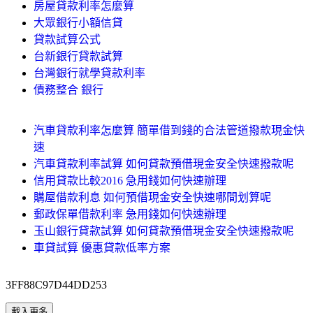
房屋貸款利率怎麼算
大眾銀行小額信貸
貸款試算公式
台新銀行貸款試算
台灣銀行就學貸款利率
債務整合 銀行
汽車貸款利率怎麼算 簡單借到錢的合法管道撥款現金快
速
汽車貸款利率試算 如何貸款預借現金安全快速撥款呢
信用貸款比較2016 急用錢如何快速辦理
購屋借款利息 如何預借現金安全快速哪間划算呢
郵政保單借款利率 急用錢如何快速辦理
玉山銀行貸款試算 如何貸款預借現金安全快速撥款呢
車貸試算 優惠貸款低率方案
3FF88C97D44DD253
載入更多