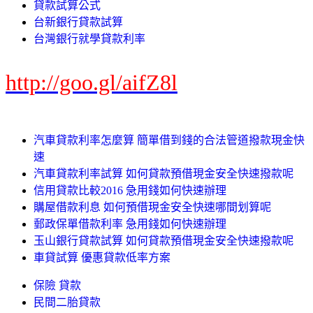
貸款試算公式
台新銀行貸款試算
台灣銀行就學貸款利率
http://goo.gl/aifZ8l
汽車貸款利率怎麼算 簡單借到錢的合法管道撥款現金快
速
汽車貸款利率試算 如何貸款預借現金安全快速撥款呢
信用貸款比較2016 急用錢如何快速辦理
購屋借款利息 如何預借現金安全快速哪間划算呢
郵政保單借款利率 急用錢如何快速辦理
玉山銀行貸款試算 如何貸款預借現金安全快速撥款呢
車貸試算 優惠貸款低率方案
保險 貸款
民間二胎貸款