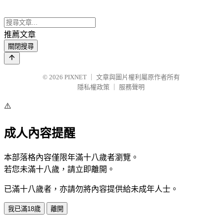
推薦文章
關閉搜尋
© 2026
PIXNET
｜
文章與圖片權利屬原作者所有
隱私權政策
｜
服務聲明
⚠️
成人內容提醒
本部落格內容僅限年滿十八歲者瀏覽。
若您未滿十八歲，請立即離開。
已滿十八歲者，亦請勿將內容提供給未成年人士。
我已滿18歲
離開