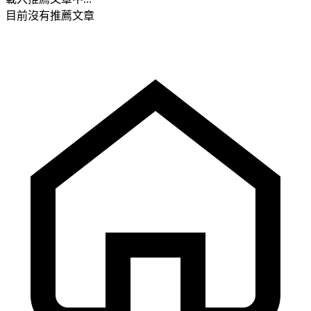
目前沒有推薦文章